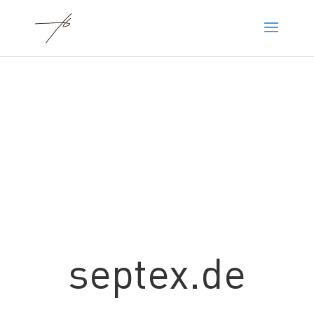
septex.de