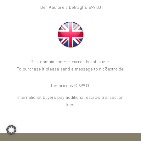
Der Kaufpreis beträgt € 699,00
This domain name is currently not in use.
To purchase it please send a message to nic@extro.de
The price is € 699.00
International buyers pay additional escrow transaction
fees.